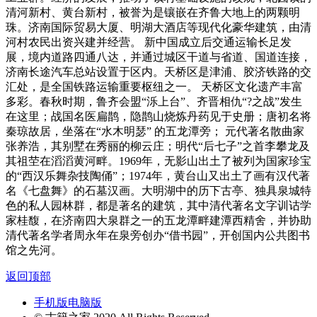
清河新村、黄台新村，被誉为是镶嵌在齐鲁大地上的两颗明
珠。济南国际贸易大厦、明湖大酒店等现代化豪华建筑，由清
河村农民出资兴建并经营。 新中国成立后交通运输长足发
展，境内道路四通八达，并通过城区干道与省道、国道连接，
济南长途汽车总站设置于区内。天桥区是津浦、胶济铁路的交
汇处，是全国铁路运输重要枢纽之一。 天桥区文化遗产丰富
多彩。春秋时期，鲁齐会盟“泺上台”、齐晋相仇“?之战”发生
在这里；战国名医扁鹊，隐鹊山烧炼丹药见于史册；唐初名将
秦琼故居，坐落在“水木明瑟” 的五龙潭旁； 元代著名散曲家
张养浩，其别墅在秀丽的柳云庄；明代“后七子”之首李攀龙及
其祖茔在滔滔黄河畔。1969年，无影山出土了被列为国家珍宝
的“西汉乐舞杂技陶俑”；1974年，黄台山又出土了画有汉代著
名《七盘舞》的石墓汉画。大明湖中的历下古亭、独具泉城特
色的私人园林群，都是著名的建筑，其中清代著名文字训诂学
家桂馥，在济南四大泉群之一的五龙潭畔建潭西精舍，并协助
清代著名学者周永年在泉旁创办“借书园”，开创国内公共图书
馆之先河。
返回顶部
手机版
电脑版