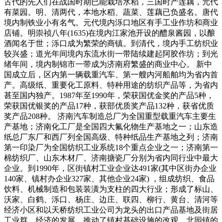
古代的先人们在战国时期已能栽培水稻，三国时产莲藕，元代
有菜园。明、清两代，本地水稻、蔬菜、莲藕已负盛名。唐代
境内制铁业小有名气。元代境内泺口地区有手工业作坊和商业
店铺。明崇祯八年(1635)在境内江家池开设的醴泉酱园，以酿
酒闻名于世；泺口成为繁荣的商镇。到清代，境内手工纺织业
较兴盛；道光年间境内东流水街一带陆续建起阿胶作坊；到光
绪年间，境内制锦市一带成为济南府繁盛的商业中心。 新中
国成立后，区内第一辆载重汽车、第一艘内河船舶均为省内首
产。高级纸、重要化工原料、特种用途的纺织产品等，为省内
甚至国内独产。1987年至1990年，荣获国优金奖的产品5种，
荣获国优银奖的产品17种，获部优质奖产品132种，获省优质
奖产品208种。 济南汽车制造总厂为全国重型载重汽车主要生
产基地；济南化工厂是全国四大氟化物生产基地之一；山东造
纸总厂东厂和西厂列全国高级、特种纸品生产基地之列；济南
第一印染厂为全国纺织工业系统18个重点企业之一；济南第一
棉纺织厂、山东木材厂、济南搪瓷厂分别为省内同行业中最大
企业。到1990年，区街镇村工业企业达491家(其中区街办企业
140家、镇村办企业327家、其他企业24家) ，组成纺织、食品
饮料、机械制造和包装装潢为支柱的四大行业；形成了标山、
沃家、白鹤、泺口、杨庄、边庄、联四、柳行、黄台、清河等
经济小区和以天桥纺织工业公司为龙头的出口产品基地及街居
工业群。经济的发展，推动了镇村基础设施的改观，北园镇的