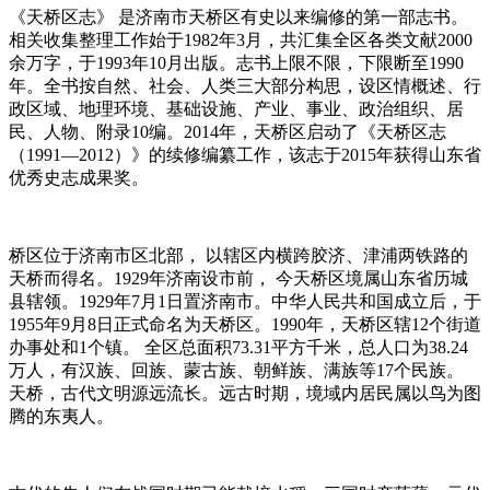
《天桥区志》 是济南市天桥区有史以来编修的第一部志书。
相关收集整理工作始于1982年3月，共汇集全区各类文献2000
余万字，于1993年10月出版。志书上限不限，下限断至1990
年。全书按自然、社会、人类三大部分构思，设区情概述、行
政区域、地理环境、基础设施、产业、事业、政治组织、居
民、人物、附录10编。2014年，天桥区启动了《天桥区志
（1991—2012）》的续修编纂工作，该志于2015年获得山东省
优秀史志成果奖。
桥区位于济南市区北部， 以辖区内横跨胶济、津浦两铁路的
天桥而得名。1929年济南设市前， 今天桥区境属山东省历城
县辖领。1929年7月1日置济南市。中华人民共和国成立后，于
1955年9月8日正式命名为天桥区。1990年，天桥区辖12个街道
办事处和1个镇。 全区总面积73.31平方千米，总人口为38.24
万人，有汉族、回族、蒙古族、朝鲜族、满族等17个民族。
天桥，古代文明源远流长。远古时期，境域内居民属以鸟为图
腾的东夷人。